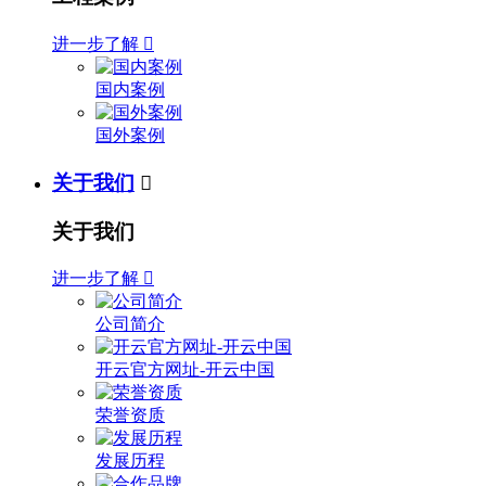
进一步了解

国内案例
国外案例
关于我们

关于我们
进一步了解

公司简介
开云官方网址-开云中国
荣誉资质
发展历程