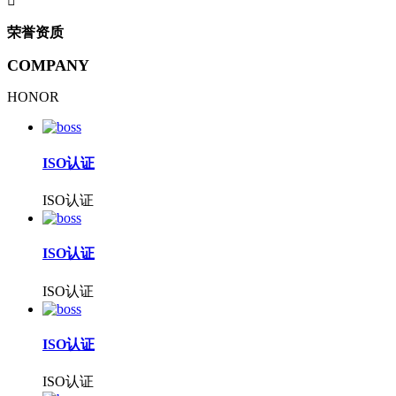

荣誉资质
COMPANY
HONOR
ISO认证
ISO认证
ISO认证
ISO认证
ISO认证
ISO认证