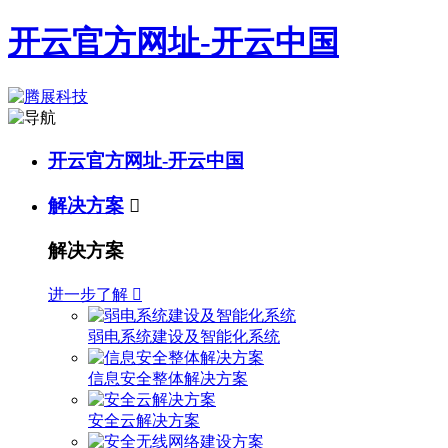
开云官方网址-开云中国
开云官方网址-开云中国
解决方案

解决方案
进一步了解

弱电系统建设及智能化系统
信息安全整体解决方案
安全云解决方案