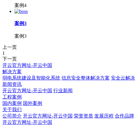
案例4
案例3
案例3
上一页
1
下一页
开云官方网址-开云中国
解决方案
弱电系统建设及智能化系统
信息安全整体解决方案
安全云解决
新闻资讯
开云官方网址-开云中国
行业新闻
工程案例
国内案例
国外案例
关于我们
公司简介
开云官方网址-开云中国
荣誉资质
发展历程
合作品牌
开云官方网址-开云中国