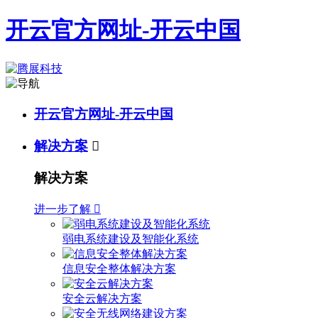
开云官方网址-开云中国
开云官方网址-开云中国
解决方案

解决方案
进一步了解

弱电系统建设及智能化系统
信息安全整体解决方案
安全云解决方案