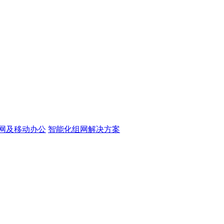
网及移动办公
智能化组网解决方案