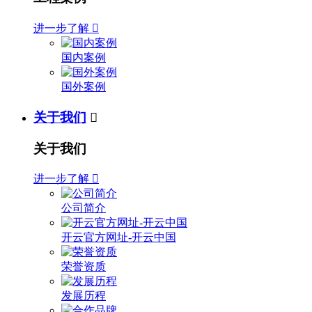
进一步了解

国内案例
国外案例
关于我们

关于我们
进一步了解

公司简介
开云官方网址-开云中国
荣誉资质
发展历程