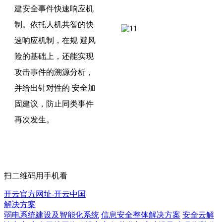
建安全事件快速响应机
制。依托人机共智的快
速响应机制，在规 避风
险的基础上，还能实现
攻击事件的溯源分析，
并给出针对性的 安全加
固建议，防止同类事件
再次发生。
扫二维码用手机看
开云官方网址-开云中国
解决方案
弱电系统建设及智能化系统
信息安全整体解决方案
安全云解