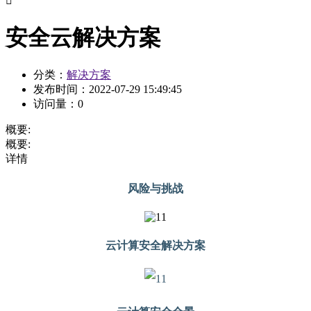

安全云解决方案
分类：
解决方案
发布时间：
2022-07-29 15:49:45
访问量：
0
概要:
概要:
详情
风险与挑战
云计算安全解决方案