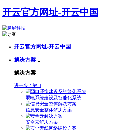
开云官方网址-开云中国
开云官方网址-开云中国
解决方案

解决方案
进一步了解

弱电系统建设及智能化系统
信息安全整体解决方案
安全云解决方案