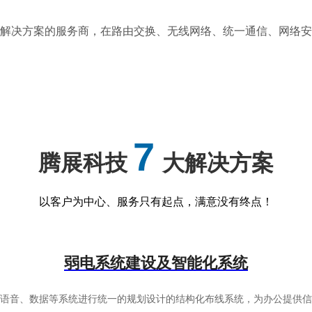
务及解决方案的服务商，在路由交换、无线网络、统一通信、网络
7
腾展科技
大解决方案
以客户为中心、服务只有起点，满意没有终点！
弱电系统建设及智能化系统
有语音、数据等系统进行统一的规划设计的结构化布线系统，为办公提供信