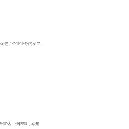
促进了企业业务的发展。
安全雷达，强防御可感知。