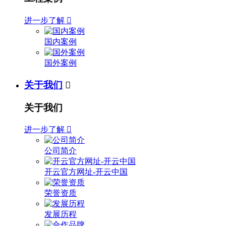
进一步了解

国内案例
国外案例
关于我们

关于我们
进一步了解

公司简介
开云官方网址-开云中国
荣誉资质
发展历程