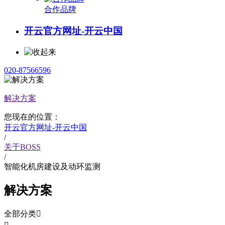
合作品牌
开云官方网址-开云中国
020-87566596
解决方案
您现在的位置：
开云官方网址-开云中国
/
关于BOSS
/
智能化机房建设及动环监测
解决方案
全部分类
