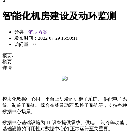

智能化机房建设及动环监测
分类：
解决方案
发布时间：
2022-07-29 15:50:11
访问量：
0
概要:
概要:
详情
模块化数据中心同一平台上研发的机柜子系统、 供配电子系
统、制冷子系统、综合布线及动环 监控子系统等，支持各种
数据中心场景。
数据中心基础设施为 IT 设备提供承载、供电、 制冷等功能，
基础设施的可用性对数据中心的 正常运行至关重要。