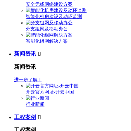
安全无线网络建设方案
智能化机房建设及动环监测
分支组网及移动办公
智能化组网解决方案
新闻资讯

新闻资讯
进一步了解

开云官方网址-开云中国
行业新闻
工程案例

工程案例