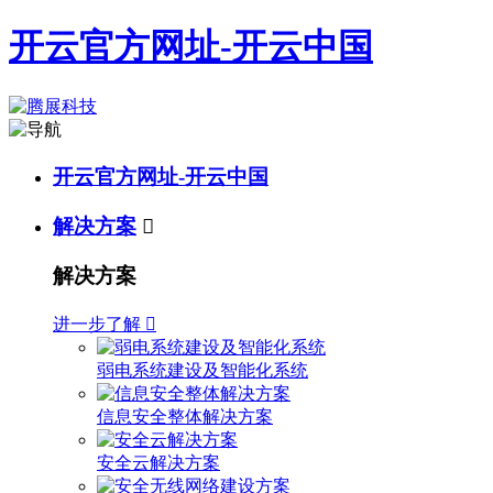
开云官方网址-开云中国
开云官方网址-开云中国
解决方案

解决方案
进一步了解

弱电系统建设及智能化系统
信息安全整体解决方案
安全云解决方案