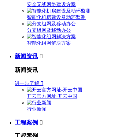
安全无线网络建设方案
智能化机房建设及动环监测
分支组网及移动办公
智能化组网解决方案
新闻资讯

新闻资讯
进一步了解

开云官方网址-开云中国
行业新闻
工程案例

工程案例