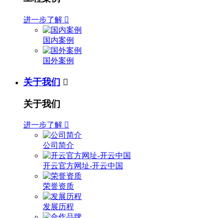
进一步了解

国内案例
国外案例
关于我们

关于我们
进一步了解

公司简介
开云官方网址-开云中国
荣誉资质
发展历程