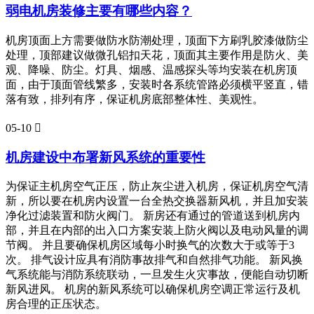
弱电机房装修主要有哪些内容？
机房顶面上方需要做防水防潮处理，顶面下方刷乳胶漆做防尘
处理，顶部建议做微孔铝扣天花，顶面其主要作用是防火、美
观、降噪、防尘。灯具、烟感、温感探头等均安装在机房顶
面，由于顶面管线繁多，安装时各系统管路必须横平竖直，错
落有致，排列有序，保证机房底部整体性、美观性。
05-10

机房建设中布署新风系统的重要性
为保证主机房空气正压，防止灰尘进入机房，保证机房空气清
新，所以要在机房内设置一台全热交换器新风机，并且加安装
净化过滤装置和防火阀门。 新房还有通过的管道送到机房内
部，并且在内部的出入口方案安装上防火阀以及电动风量的调
节阀。 并且要确保机房区域每小时换气的次数大于或等于3
次。 排气设计应具有消防事故排气和自然排气功能。 新风换
气系统能与消防系统联动，一旦发生火灾事故，便能自动切断
新风进风。 机房的新风系统可以确保机房空调正常运行及机
房合理的正压状态。