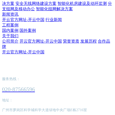
决方案
安全无线网络建设方案
智能化机房建设及动环监测
分
支组网及移动办公
智能化组网解决方案
新闻资讯
开云官方网址-开云中国
行业新闻
工程案例
国内案例
国外案例
关于我们
公司简介
开云官方网址-开云中国
荣誉资质
发展历程
合作品
牌
开云官方网址-开云中国
开云官方网址-开云中国
服务热线：
020-87566596
地址：
广州市萝岗区科学城科学大道绿地中央广场E栋2716室