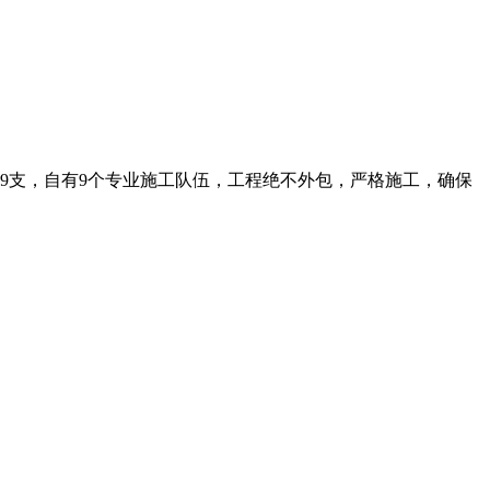
师9支，自有9个专业施工队伍，工程绝不外包，严格施工，确保