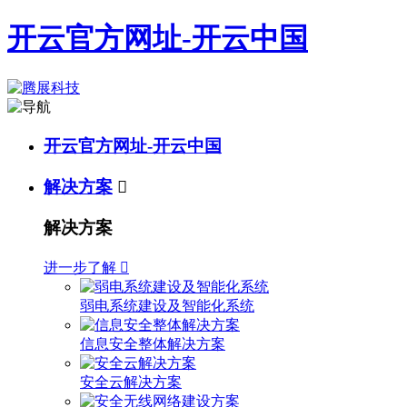
开云官方网址-开云中国
开云官方网址-开云中国
解决方案

解决方案
进一步了解

弱电系统建设及智能化系统
信息安全整体解决方案
安全云解决方案