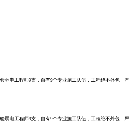
经验弱电工程师9支，自有9个专业施工队伍，工程绝不外包，严
经验弱电工程师9支，自有9个专业施工队伍，工程绝不外包，严