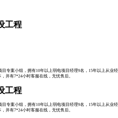
设工程
目专案小组，拥有10年以上弱电项目经理9名，15年以上从业
，并有7*24小时客服在线，无忧售后。
设工程
目专案小组，拥有10年以上弱电项目经理9名，15年以上从业
，并有7*24小时客服在线，无忧售后。