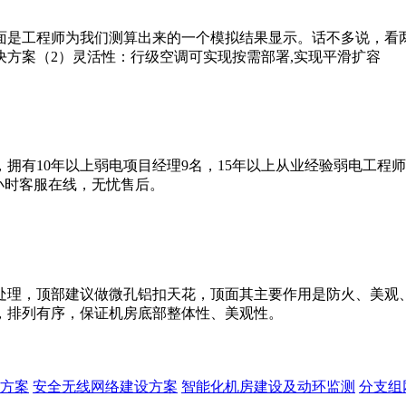
面是工程师为我们测算出来的一个模拟结果显示。话不多说，看
方案（2）灵活性：行级空调可实现按需部署,实现平滑扩容
拥有10年以上弱电项目经理9名，15年以上从业经验弱电工程
4小时客服在线，无忧售后。
处理，顶部建议做微孔铝扣天花，顶面其主要作用是防火、美观
，排列有序，保证机房底部整体性、美观性。
方案
安全无线网络建设方案
智能化机房建设及动环监测
分支组