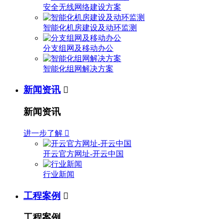
安全无线网络建设方案
智能化机房建设及动环监测
分支组网及移动办公
智能化组网解决方案
新闻资讯

新闻资讯
进一步了解

开云官方网址-开云中国
行业新闻
工程案例

工程案例