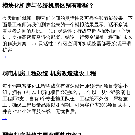
模块化机房与传统机房区别有哪些？
今天咱们就聊一聊它们之间的灵活性及可靠性和节能效果。下
面是工程师为我们测算出来的一个模拟结果显示。话不多说，
看两者之间的对比。（1）灵活性：行级空调匹配数据中心演
进，支持高密度及混合部署。结论：行级空调是一种面向未来
的解决方案（2）灵活性：行级空调可实现按需部署,实现平滑
扩容
→
弱电机房工程改造-机房改造建设工程
每个弱电智能化工程均成立有资深设计师领衔的项目专案小
组，拥有10年以上弱电项目经理9名，15年以上从业经验弱电
工程师9支，自有9个专业施工队伍，工程绝不外包，严格施
工，确保工程质量品质以及周期。可为客户省30%项目成本，
并有7*24小时客服在线，无忧售后。
→