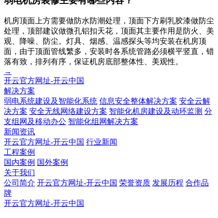
弱电机房装修主要有哪些内容？
机房顶面上方需要做防水防潮处理，顶面下方刷乳胶漆做防尘
处理，顶部建议做微孔铝扣天花，顶面其主要作用是防火、美
观、降噪、防尘。灯具、烟感、温感探头等均安装在机房顶
面，由于顶面管线繁多，安装时各系统管路必须横平竖直，错
落有致，排列有序，保证机房底部整体性、美观性。
→
开云官方网址-开云中国
解决方案
弱电系统建设及智能化系统
信息安全整体解决方案
安全云解
决方案
安全无线网络建设方案
智能化机房建设及动环监测
分
支组网及移动办公
智能化组网解决方案
新闻资讯
开云官方网址-开云中国
行业新闻
工程案例
国内案例
国外案例
关于我们
公司简介
开云官方网址-开云中国
荣誉资质
发展历程
合作品
牌
开云官方网址-开云中国