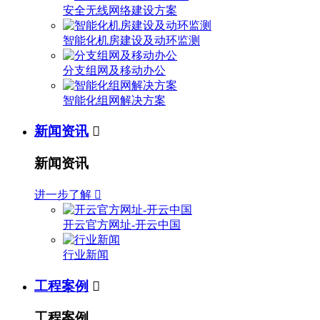
安全无线网络建设方案
智能化机房建设及动环监测
分支组网及移动办公
智能化组网解决方案
新闻资讯

新闻资讯
进一步了解

开云官方网址-开云中国
行业新闻
工程案例

工程案例